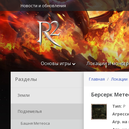
Новости и обновления
Основы игры
Локации и монст
Разделы
Главная
Локации 
Берсерк Мете
Земли
Тип:
P
Подземелья
Агресс
Агр. н
Башня Метеоса