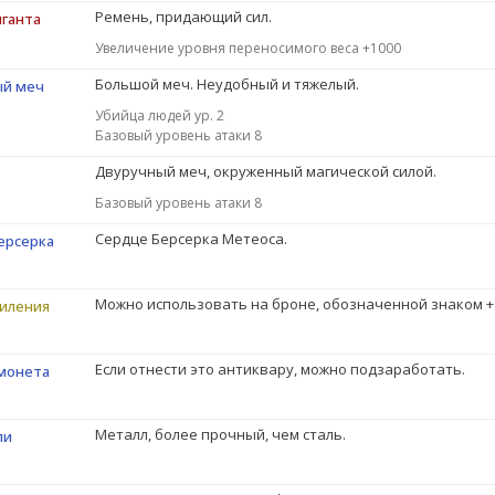
Ремень, придающий сил.
иганта
Увеличение уровня переносимого веса +1000
Большой меч. Неудобный и тяжелый.
й меч
Убийца людей ур. 2
Базовый уровень атаки 8
Двуручный меч, окруженный магической силой.
Базовый уровень атаки 8
Сердце Берсерка Метеоса.
ерсерка
Можно использовать на броне, обозначенной знаком +
силения
Если отнести это антиквару, можно подзаработать.
монета
Металл, более прочный, чем сталь.
ли