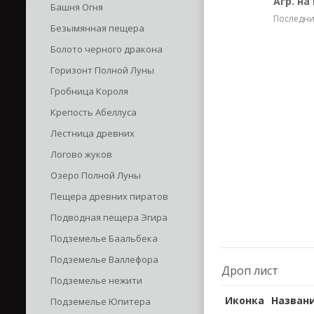
Агр. на
Башня Огня
Последние
Безымянная пещера
Болото черного дракона
Горизонт Полной Луны
Гробница Короля
Крепость Абеллуса
Лестница древних
Логово жуков
Озеро Полной Луны
Пещера древних пиратов
Подводная пещера Эгира
Подземелье Баальбека
Подземелье Валлефора
Дроп лист
Подземелье нежити
Иконка
Назван
Подземелье Юпитера