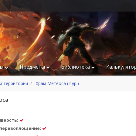
ры
Предметы
Библиотека
Калькулято
и территории
Храм Метеоса (2 ур.)
оса
ивность:
а перевоплощение: