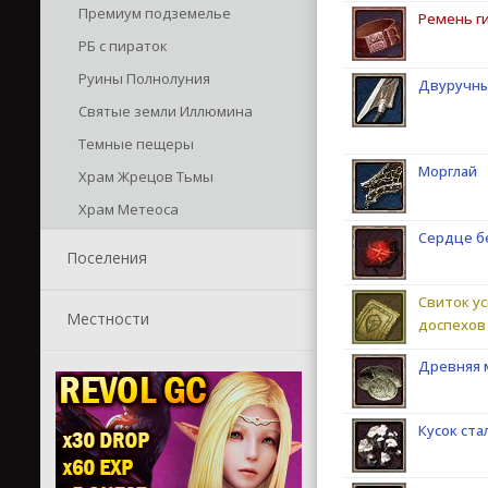
Премиум подземелье
Ремень г
РБ с пираток
Руины Полнолуния
Двуручны
Святые земли Иллюмина
Темные пещеры
Морглай
Храм Жрецов Тьмы
Храм Метеоса
Сердце б
Поселения
Свиток у
Местности
доспехов
Древняя 
Кусок ста