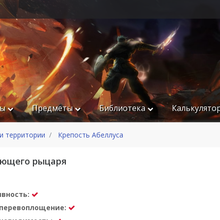
ры
Предметы
Библиотека
Калькулято
и территории
Крепость Абеллуса
ующего рыцаря
ивность:
а перевоплощение: