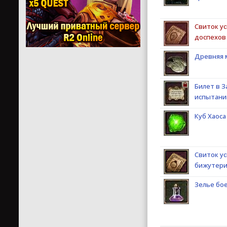
Свиток у
доспехов
Древняя 
Билет в З
испытани
Куб Хаоса 
Свиток у
бижутер
Зелье бое