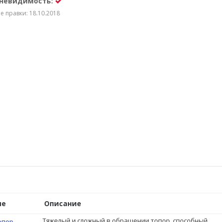
 невидимость:
 правки: 18.10.2018
ие
Описание
Тяжелый и сложный в обращении топор, способный
опор