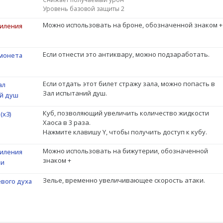
Уровень базовой защиты 2
Можно использовать на броне, обозначенной знаком +
силения
Если отнести это антиквару, можно подзаработать.
монета
Если отдать этот билет стражу зала, можно попасть в
ал
Зал испытаний душ.
й душ
Куб, позволяющий увеличить количество жидкости
(х3)
Хаоса в 3 раза.
Нажмите клавишу Y, чтобы получить доступ к кубу.
Можно использовать на бижутерии, обозначенной
силения
знаком +
ии
Зелье, временно увеличивающее скорость атаки.
вого духа