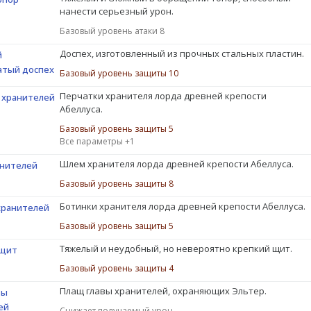
нанести серьезный урон.
Базовый уровень атаки 8
Доспех, изготовленный из прочных стальных пластин.
й
атый доспех
Базовый уровень защиты 10
Перчатки хранителя лорда древней крепости
 хранителей
Абеллуса.
Базовый уровень защиты 5
Все параметры +1
Шлем хранителя лорда древней крепости Абеллуса.
нителей
Базовый уровень защиты 8
Ботинки хранителя лорда древней крепости Абеллуса.
хранителей
Базовый уровень защиты 5
Тяжелый и неудобный, но невероятно крепкий щит.
 щит
Базовый уровень защиты 4
Плащ главы хранителей, охраняющих Эльтер.
вы
ей
Снижает получаемый урон