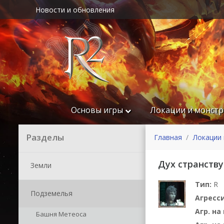
Новости и обновления
Основы игры
Локации и монст
Разделы
Главная
Локации 
Дух странств
Земли
Тип:
R
Подземелья
Агресс
Агр. н
Башня Метеоса