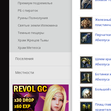
Премиум подземелье
РБ с пираток
Руины Полнолуния
Железны
пластинч
Святые земли Иллюмина
Темные пещеры
Перчатки
Абеллуса
Храм Жрецов Тьмы
Храм Метеоса
Поселения
Шлем хра
Абеллуса
Местности
Ботинки 
Абеллуса
Большой
Плащ гла
хранител