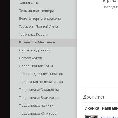
Агр. на
Башня Огня
Последние
Безымянная пещера
Болото черного дракона
Горизонт Полной Луны
Гробница Короля
Крепость Абеллуса
Лестница древних
Логово жуков
Озеро Полной Луны
Пещера древних пиратов
Подводная пещера Эгира
Подземелье Баальбека
Дроп лист
Подземелье Валлефора
Подземелье нежити
Иконка
Назван
Подземелье Юпитера
Боевой т