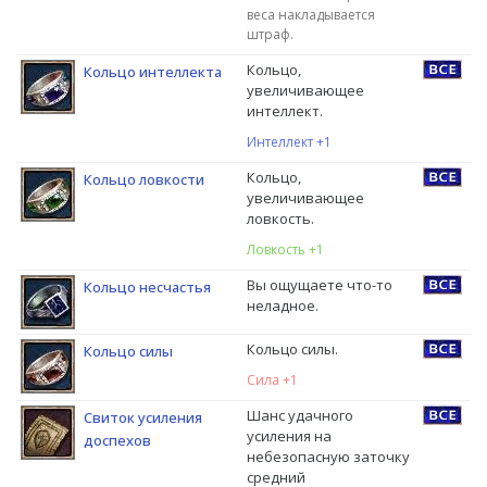
веса накладывается
штраф.
Кольцо,
Кольцо интеллекта
увеличивающее
интеллект.
Интеллект +1
Кольцо,
Кольцо ловкости
увеличивающее
ловкость.
Ловкость +1
Вы ощущаете что-то
Кольцо несчастья
неладное.
Кольцо силы.
Кольцо силы
Сила +1
Шанс удачного
Свиток усиления
усиления на
доспехов
небезопасную заточку
средний