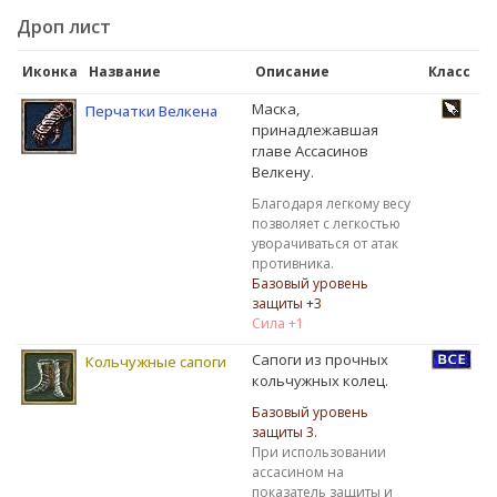
Дроп лист
Иконка
Название
Описание
Класс
Маска,
Перчатки Велкена
принадлежавшая
главе Ассасинов
Велкену.
Благодаря легкому весу
позволяет с легкостью
уворачиваться от атак
противника.
Базовый уровень
защиты +3
Сила +1
Сапоги из прочных
Кольчужные сапоги
кольчужных колец.
Базовый уровень
защиты 3.
При использовании
ассасином на
показатель защиты и