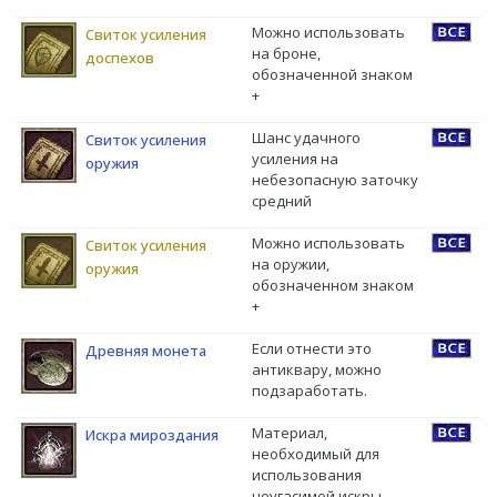
Можно использовать
Свиток усиления
на броне,
доспехов
обозначенной знаком
+
Шанс удачного
Свиток усиления
усиления на
оружия
небезопасную заточку
средний
Можно использовать
Свиток усиления
на оружии,
оружия
обозначенном знаком
+
Если отнести это
Древняя монета
антиквару, можно
подзаработать.
Материал,
Искра мироздания
необходимый для
использования
неугасимой искры,