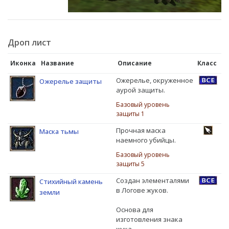
Дроп лист
Иконка
Название
Описание
Класс
Ожерелье, окруженное
Ожерелье защиты
аурой защиты.
Базовый уровень
защиты 1
Прочная маска
Маска тьмы
наемного убийцы.
Базовый уровень
защиты 5
Создан элементалями
Стихийный камень
в Логове жуков.
земли
Основа для
изготовления знака
жука.