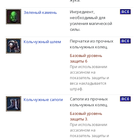
Ингредиент,
Зеленый камень
необходимый для
усиления магической
силы.
Перчатки из прочных
Кольчужный шлем
кольчужных колец.
Базовый уровень
защиты 6
При использовании
ассасином на
показатель защиты и
веса накладывается
штраф.
Сапоги из прочных
Кольчужные сапоги
кольчужных колец.
Базовый уровень
защиты 3.
При использовании
ассасином на
показатель защиты и