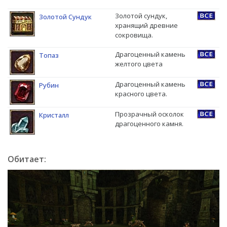
Золотой сундук,
Золотой Сундук
хранящий древние
сокровища.
Драгоценный камень
Топаз
желтого цвета
Драгоценный камень
Рубин
красного цвета.
Прозрачный осколок
Кристалл
драгоценного камня.
Обитает: