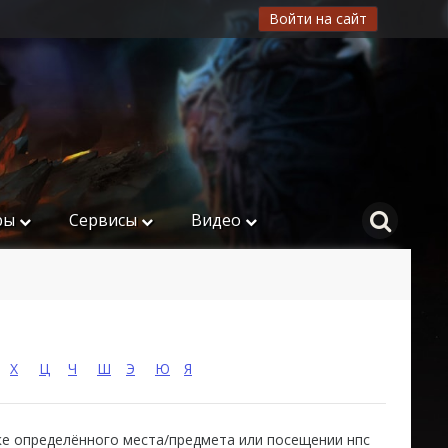
Войти на сайт
ры
Сервисы
Видео
Х
Ц
Ч
Ш
Э
Ю
Я
ске определённого места/предмета или посещении нпс