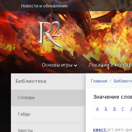
Новости и обновления
Основы игры
Локации и монст
Библиотека
Главная
Библиот
Значение слов
Словарь
А
Б
В
Г
Гайды
квест
(от англ. que
Квесты