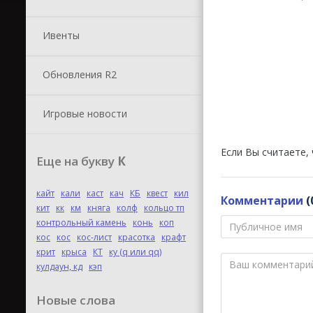
Ивенты
Обновления R2
Игровые новости
Если Вы считаете,
Еще на букву
К
кайт
кали
каст
кач
КБ
квест
кил
Комментарии
(
кит
кк
км
княга
колф
кольцо тп
контрольный камень
конь
коп
кос
кос
кос-лист
красотка
крафт
крит
крыса
КТ
ку (q или qq)
кулдаун, кд
кэп
Новые слова