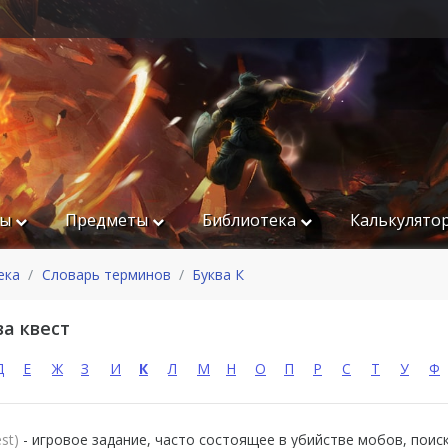
ры
Предметы
Библиотека
Калькулято
ека
Словарь терминов
Буква К
а квест
Д
Е
Ж
З
И
К
Л
М
Н
О
П
Р
С
Т
У
Ф
st)
- игровое задание, часто состоящее в убийстве мобов, пои