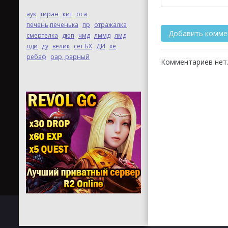
аук
тиран
кит
оса
печень,печенька
пр
отражалка
смертелка
дюп
чмд
лммд
лмд
лди
ду
велик
сет БХ
ДИ
хё
ребаф
рар, рарный
Комментариев нет.