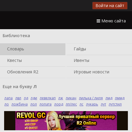
Войти на сайт
Меню сайта
Библиотека
Словарь
Гайды
Квесты
Ивенты
Обновления R2
Игровые новости
Еще на букву
Л
лапа
лвл
лд
лди
левелкап
лж
ликан
лилька / лиля
лмд
лммд
ло
ложбина
лол
лопата
лорд
лп/лес
лс
лукарь
лут
лутстил