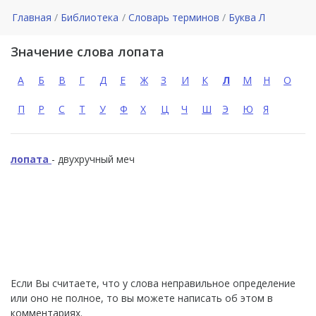
Главная
Библиотека
Словарь терминов
Буква Л
Значение слова лопата
А
Б
В
Г
Д
Е
Ж
З
И
К
Л
М
Н
О
П
Р
С
Т
У
Ф
Х
Ц
Ч
Ш
Э
Ю
Я
лопата
- двухручный меч
Если Вы считаете, что у слова неправильное определение
или оно не полное, то вы можете написать об этом в
комментариях.