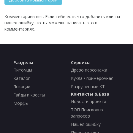
Комментариев нет. Если тебе есть что добавить или ты
нашел ошибку, то ты можешь написать это в
комментариях.
Разделы
Сервисы
Питомцы
Древо персонажа
Каталог
Кукла / примерочная
Локации
Разрушенные КТ
Контакты & База
Гайды и квесты
Новости проекта
Морфы
ТОП Поисковых
запросов
Нашел ошибку
Предложения