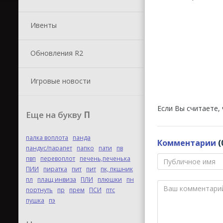
Ивенты
Обновления R2
Игровые новости
Если Вы считаете,
Еще на букву
П
палка воплота
панда
Комментарии
(
пандус/парапет
папко
пати
пв
пвп
перевоплот
печень,печенька
ПИИ
пиратка
пит
пит
пк, пкшник
пл
плащ инвиза
ПЛИ
плюшки
пн
портнуть
пр
прем
ПСИ
птс
пушка
пэ