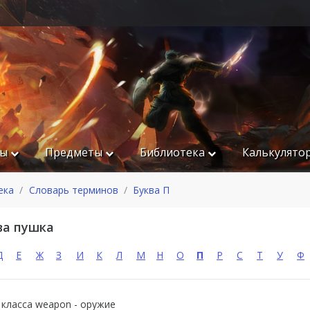
ры
Предметы
Библиотека
Калькулято
ека
Словарь терминов
Буква П
ва пушка
Д
Е
Ж
З
И
К
Л
М
Н
О
П
Р
С
Т
У
Ф
 класса weapon - оружие