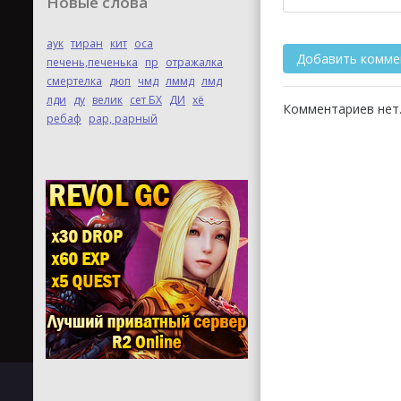
Новые слова
аук
тиран
кит
оса
печень,печенька
пр
отражалка
смертелка
дюп
чмд
лммд
лмд
лди
ду
велик
сет БХ
ДИ
хё
Комментариев нет.
ребаф
рар, рарный