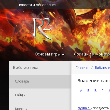
Новости и обновления
Основы игры
Локации и монст
Библиотека
Главная
Библиот
Значение сло
Словарь
А
Б
В
Г
Гайды
пушка
- предметы
Квесты