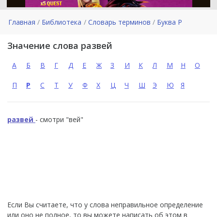
Главная
Библиотека
Словарь терминов
Буква Р
Значение слова развей
А
Б
В
Г
Д
Е
Ж
З
И
К
Л
М
Н
О
П
Р
С
Т
У
Ф
Х
Ц
Ч
Ш
Э
Ю
Я
развей
- смотри "вей"
Если Вы считаете, что у слова неправильное определение
или оно не полное, то вы можете написать об этом в