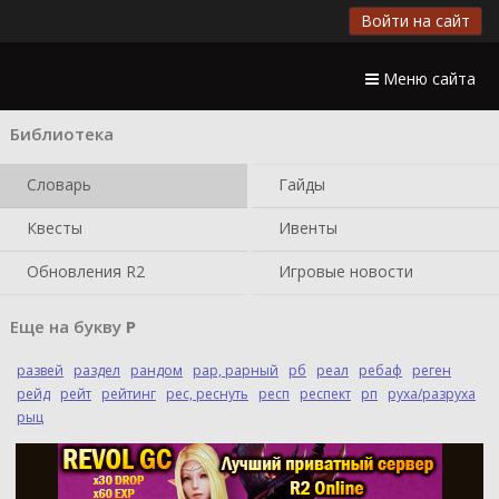
Войти на сайт
Меню сайта
Библиотека
Словарь
Гайды
Квесты
Ивенты
Обновления R2
Игровые новости
Еще на букву
Р
развей
раздел
рандом
рар, рарный
рб
реал
ребаф
реген
рейд
рейт
рейтинг
рес, реснуть
респ
респект
рп
руха/разруха
рыц