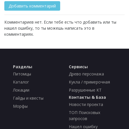
Комментариев нет. Если тебе есть что добавить или ты
нашел ошибку, то ты можешь написать это в
комментариях.
Разделы
Сервисы
Питомцы
Древо персонажа
Каталог
Кукла / примерочная
Локации
Разрушенные КТ
Контакты & База
Гайды и квесты
Новости проекта
Морфы
ТОП Поисковых
запросов
Нашел ошибку