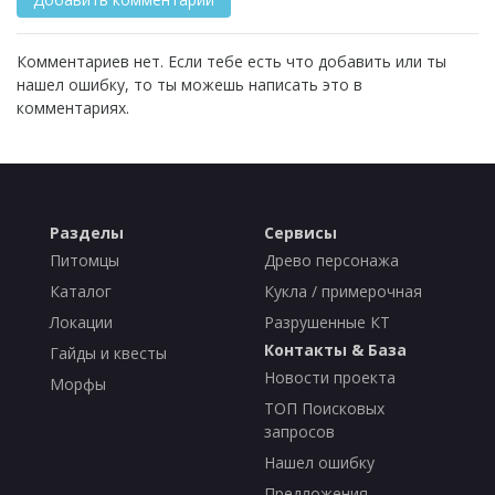
Комментариев нет. Если тебе есть что добавить или ты
нашел ошибку, то ты можешь написать это в
комментариях.
Разделы
Сервисы
Питомцы
Древо персонажа
Каталог
Кукла / примерочная
Локации
Разрушенные КТ
Контакты & База
Гайды и квесты
Новости проекта
Морфы
ТОП Поисковых
запросов
Нашел ошибку
Предложения