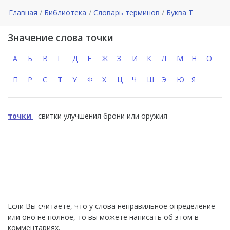
Главная
Библиотека
Словарь терминов
Буква Т
Значение слова точки
А
Б
В
Г
Д
Е
Ж
З
И
К
Л
М
Н
О
П
Р
С
Т
У
Ф
Х
Ц
Ч
Ш
Э
Ю
Я
точки
- свитки улучшeния брони или оружия
Если Вы считаете, что у слова неправильное определение
или оно не полное, то вы можете написать об этом в
комментариях.