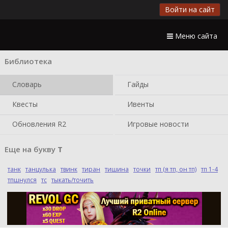
Войти на сайт
Меню сайта
Библиотека
Словарь
Гайды
Квесты
Ивенты
Обновления R2
Игровые новости
Еще на букву
Т
танк
танцулька
твинк
тиран
тишина
точки
тп (я тп, он тп)
тп 1-4
тпшнулся
тс
тыкать/точить