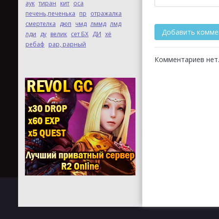
аук
тиран
кит
оса
печень,печенька
пр
отражалка
смертелка
дюп
чмд
лммд
лмд
лди
ду
велик
сет БХ
ДИ
хё
ребаф
рар, рарный
Комментариев нет.