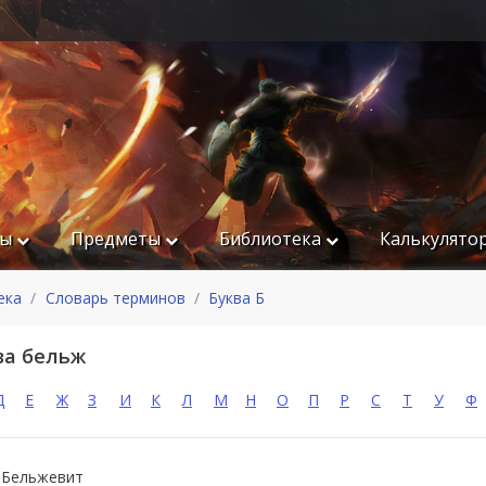
ры
Предметы
Библиотека
Калькулято
ека
Словарь терминов
Буква Б
ва бельж
Д
Е
Ж
З
И
К
Л
М
Н
О
П
Р
С
Т
У
Ф
с Бельжевит