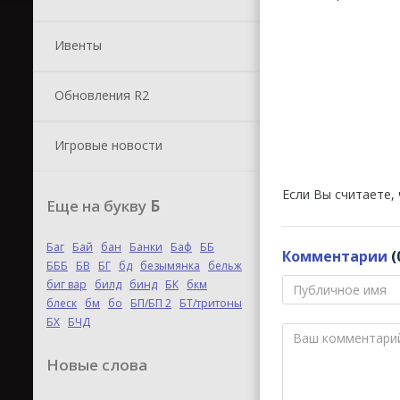
Ивенты
Обновления R2
Игровые новости
Если Вы считаете,
Еще на букву
Б
Баг
Бай
бан
Банки
Баф
ББ
Комментарии
(
БББ
БВ
БГ
бд
безымянка
бельж
биг вар
билд
бинд
БК
бкм
блеск
бм
бо
БП/БП 2
БТ/тритоны
БХ
БЧД
Новые слова