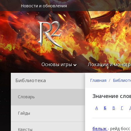
Новости и обновления
Основы игры
Локации и монст
Библиотека
Главная
Библиот
Значение сло
Словарь
А
Б
В
Г
Гайды
бельж
- рейд бос
Квесты