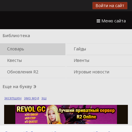
Войти на сайт
Меню сайта
Библиотека
Словарь
Гайды
Квесты
Ивенты
Обновления R2
Игровые новости
Еще на букву
Э
эксепшен
эмо мод
эш