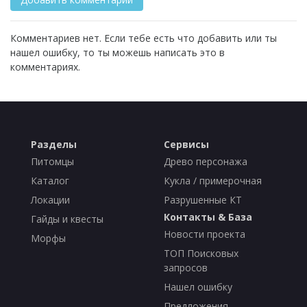
Комментариев нет. Если тебе есть что добавить или ты
нашел ошибку, то ты можешь написать это в
комментариях.
Разделы
Сервисы
Питомцы
Древо персонажа
Каталог
Кукла / примерочная
Локации
Разрушенные КТ
Контакты & База
Гайды и квесты
Новости проекта
Морфы
ТОП Поисковых
запросов
Нашел ошибку
Предложения