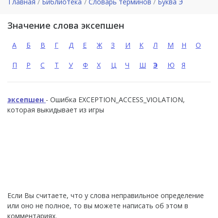
Главная
Библиотека
Словарь терминов
Буква Э
Значение слова эксепшен
А
Б
В
Г
Д
Е
Ж
З
И
К
Л
М
Н
О
П
Р
С
Т
У
Ф
Х
Ц
Ч
Ш
Э
Ю
Я
эксепшен
- Ошибка EXCEPTION_ACCESS_VIOLATION,
которая выкидывает из игры
Если Вы считаете, что у слова неправильное определение
или оно не полное, то вы можете написать об этом в
комментариях.