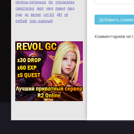
печень,печенька
пр
отражалка
смертелка
дюп
чмд
лммд
лмд
лди
ду
велик
сет БХ
ДИ
хё
ребаф
рар, рарный
Комментариев нет.