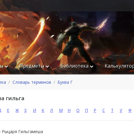
ры
Предметы
Библиотека
Калькулято
ека
Словарь терминов
Буква Г
ва гильга
Д
Е
Ж
З
И
К
Л
М
Н
О
П
Р
С
Т
У
Ф
е Рыцаря Гильгамеша