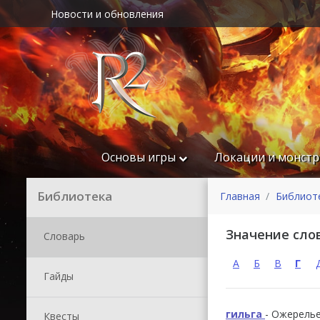
Новости и обновления
Основы игры
Локации и монст
Библиотека
Главная
Библиот
Значение сло
Словарь
А
Б
В
Г
Гайды
гильга
- Ожерель
Квесты