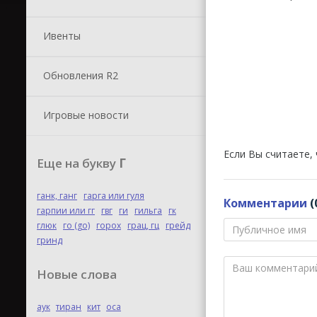
Ивенты
Обновления R2
Игровые новости
Если Вы считаете,
Еще на букву
Г
ганк, ганг
гарга или гуля
Комментарии
(
гарпии или гг
гвг
ги
гильга
гк
глюк
го (go)
горох
грац, гц
грейд
гринд
Новые слова
аук
тиран
кит
оса