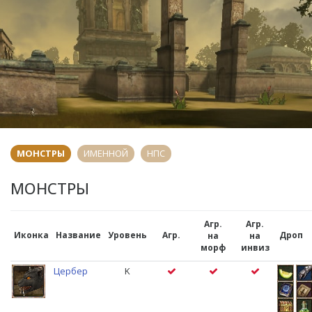
МОНСТРЫ
ИМЕННОЙ
НПС
МОНСТРЫ
Агр.
Агр.
Иконка
Название
Уровень
Агр.
Дроп
на
на
морф
инвиз
Цербер
K