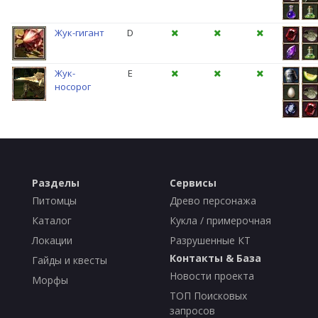
Жук-гигант
D
Жук-
E
носорог
Разделы
Сервисы
Питомцы
Древо персонажа
Каталог
Кукла / примерочная
Локации
Разрушенные КТ
Контакты & База
Гайды и квесты
Новости проекта
Морфы
ТОП Поисковых
запросов