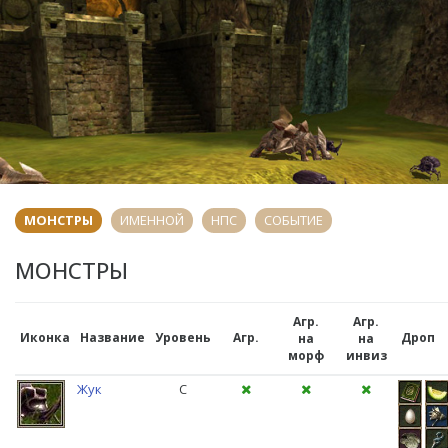
МОНСТРЫ
ИМЕННОЙ
НПС
СОБЫТИЕ
МОНСТРЫ
Агр.
Агр.
Иконка
Название
Уровень
Агр.
Дроп
на
на
морф
инвиз
Жук
C