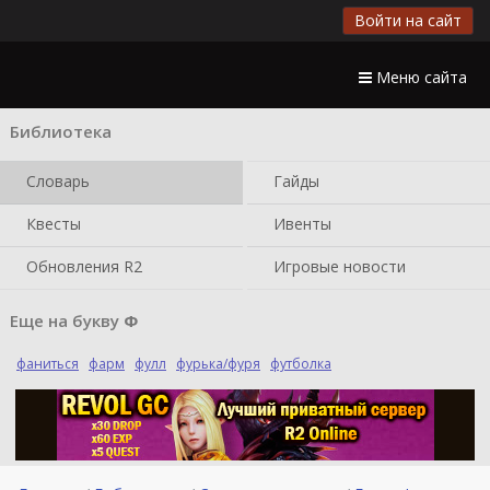
Войти на сайт
Меню сайта
Библиотека
Словарь
Гайды
Квесты
Ивенты
Обновления R2
Игровые новости
Еще на букву
Ф
фаниться
фарм
фулл
фурька/фуря
футболка