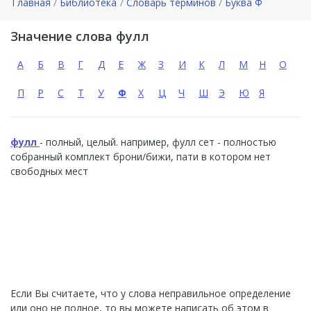
Главная
Библиотека
Словарь терминов
Буква Ф
Значение слова фулл
А
Б
В
Г
Д
Е
Ж
З
И
К
Л
М
Н
О
П
Р
С
Т
У
Ф
Х
Ц
Ч
Ш
Э
Ю
Я
фулл
- полный, целый. например, фулл сет - полностью
собранный комплект брони/бижи, пати в котором нет
свободных мест
Если Вы считаете, что у слова неправильное определение
или оно не полное, то вы можете написать об этом в