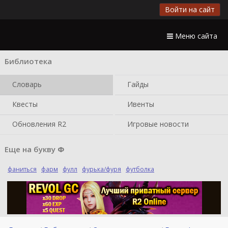
Войти на сайт
Меню сайта
Библиотека
Словарь
Гайды
Квесты
Ивенты
Обновления R2
Игровые новости
Еще на букву
Ф
фаниться
фарм
фулл
фурька/фуря
футболка