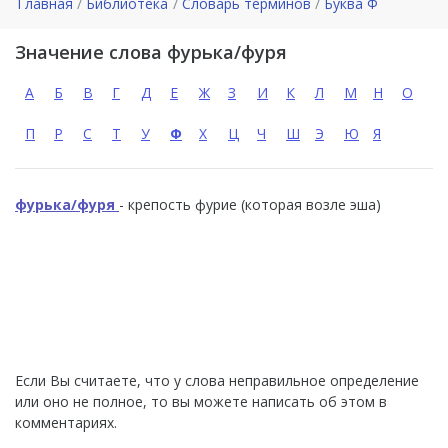
Главная
Библиотека
Словарь терминов
Буква Ф
Значение слова фурька/фуря
А
Б
В
Г
Д
Е
Ж
З
И
К
Л
М
Н
О
П
Р
С
Т
У
Ф
Х
Ц
Ч
Ш
Э
Ю
Я
фурька/фуря
- крепость фурие (которая возле эша)
Если Вы считаете, что у слова неправильное определение
или оно не полное, то вы можете написать об этом в
комментариях.