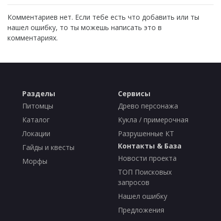
Комментариев нет. Если тебе есть что добавить или ты
нашел ошибку, то ты можешь написать это в
комментариях.
Разделы
Сервисы
Питомцы
Древо персонажа
Каталог
Кукла / примерочная
Локации
Разрушенные КТ
Контакты & База
Гайды и квесты
Новости проекта
Морфы
ТОП Поисковых
запросов
Нашел ошибку
Предложения